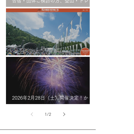
合宿・団体ご検討の方、登山・トレッ
キングのお問合せは観光協会まで
FUJI ROCK FESTIVAL2026開催
2026年2月28日（土）開催決定！かぐ
ら・みつまた雪灯り
1
/
2