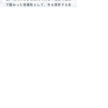
で賑わった宿場町として、今も現存する史
跡が数多く残されている歴史のまちでもあ
ります。町中が盛り上がる伊米神社の例祭
はじめ、おじいおばあから大切に受け継が
れた雪国の暮らしの知恵、人のあたたかさ
が根づいています。
スキーやアクティヴィティはもちろん、み
つまたに泊まることで、四季の移ろいを間
近に感じながら過ごす。山の恵みを生かし
たご飯を味わい、地元の人たちとの交流に
ふれる。
みつまたで、心ほどける時間をお過ごしく
ださい。